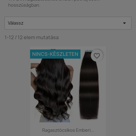
hosszúságban.

Válassz
1-12 / 12 elem mutatása
NINCS-KÉSZLETEN
favorite_border
Ragasztócsíkos Emberi...