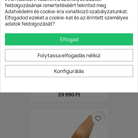
feldolgozásának ismertetéséért tekintsd meg
favorite_border
Adatvédelmi és cookie-kra vonatkozó szabályzatunkat.
Elfogadod ezeket a cookie-kat és az érintett személyes
adatok feldolgozását?
Elfogad
Folytassa elfogadás nélkül
Konfigurálás
TAPE IN Ragasztócsíkos...
29 990 Ft
favorite_border