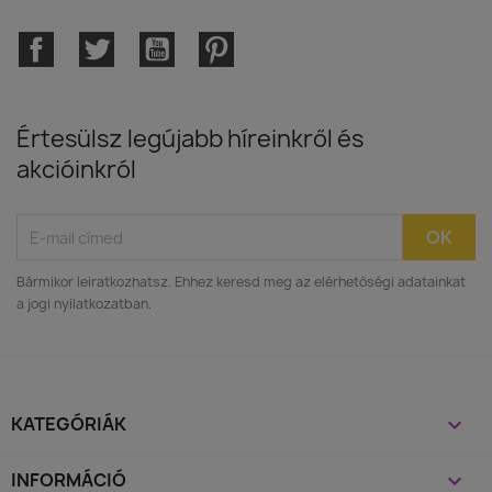
Facebook
Twitter
YouTube
Pinterest
Értesülsz legújabb híreinkről és
akcióinkról
Bármikor leiratkozhatsz. Ehhez keresd meg az elérhetőségi adatainkat
a jogi nyilatkozatban.
KATEGÓRIÁK

INFORMÁCIÓ
