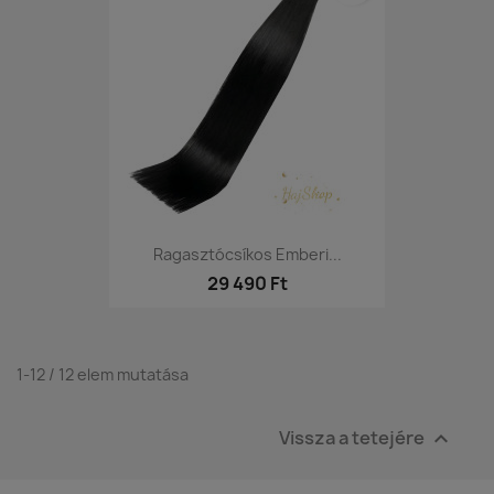
Ragasztócsíkos Emberi...
29 490 Ft
1-12 / 12 elem mutatása
Vissza a tetejére
