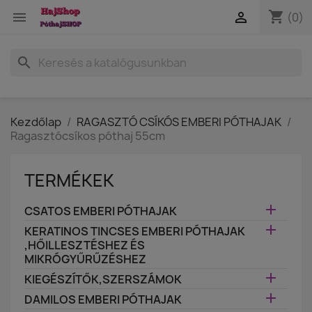
shopping_cart


(0)
search
Kezdőlap
RAGASZTÓ CSÍKÓS EMBERI PÓTHAJAK
Ragasztócsíkos póthaj 55cm
TERMÉKEK

CSATOS EMBERI PÓTHAJAK

KERATINOS TINCSES EMBERI PÓTHAJAK
,HŐILLESZTÉSHEZ ÉS
MIKRÓGYŰRŰZÉSHEZ

KIEGÉSZÍTŐK,SZERSZÁMOK

DAMILOS EMBERI PÓTHAJAK