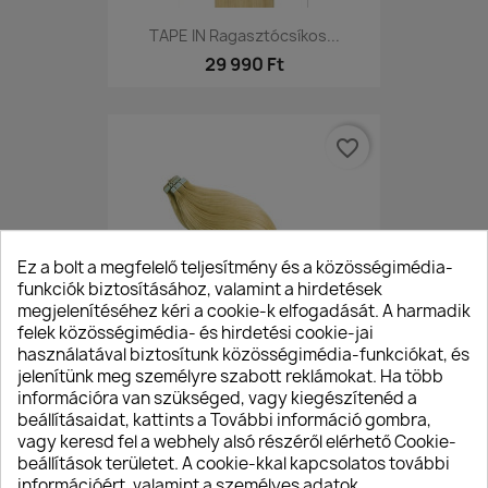
TAPE IN Ragasztócsíkos...
29 990 Ft
favorite_border
Ez a bolt a megfelelő teljesítmény és a közösségimédia-
funkciók biztosításához, valamint a hirdetések
megjelenítéséhez kéri a cookie-k elfogadását. A harmadik
felek közösségimédia- és hirdetési cookie-jai
használatával biztosítunk közösségimédia-funkciókat, és
jelenítünk meg személyre szabott reklámokat. Ha több
információra van szükséged, vagy kiegészítenéd a
TAPE IN Ragasztócsíkos...
beállításaidat, kattints a További információ gombra,
vagy keresd fel a webhely alsó részéről elérhető Cookie-
29 990 Ft
beállítások területet. A cookie-kkal kapcsolatos további
információért, valamint a személyes adatok