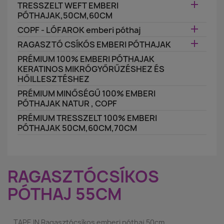

TRESSZELT WEFT EMBERI
PÓTHAJAK,50CM,60CM

COPF - LÓFAROK emberi póthaj

RAGASZTÓ CSÍKÓS EMBERI PÓTHAJAK
PRÉMIUM 100% EMBERI PÓTHAJAK
KERATINOS MIKRÓGYŐRŰZÉSHEZ ÉS
HŐILLESZTÉSHEZ
PRÉMIUM MINŐSÉGŰ 100% EMBERI
PÓTHAJAK NATUR , COPF
PRÉMIUM TRESSZELT 100% EMBERI
PÓTHAJAK 50CM,60CM,70CM
RAGASZTÓCSÍKOS
PÓTHAJ 55CM
TAPE IN Ragasztócsíkos emberi póthaj 50cm