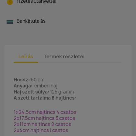
Fizetés utánvéttel
Bankátutalás
Leírás
Termék részletei
Hossz:
60 cm
Anyaga:
emberi haj
Haj szett súlya:
125 gramm
A szett tartalma 8 hajtincs:
1x24,5cm hajtincs 4 csatos
2x17,5cm hajtincs 3 csatos
2x11cm hajtincs 2 csatos
2x4cm hajtincs1 csatos