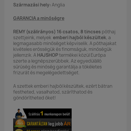
Származási hely:
Anglia
GARANCIA a minőségre
REMY (szálirányos) 16 csatos, 8 tincses
póthaj
szettjeink, melyek
emberi hajból készültek
, a
legmagasabb minőséget képviselik. A póthajakat
kivételes erősségük és finomságuk, minőségük
jellemzik. A
HAJSHOP
termékei közül Európa
szerte a legnépszerűbbek. Az egyedülálló
sűrűség és minőség garantálja a tökéletes
frizurát és megelégedettséget.
A szettek emberi hajból készültek, ezért bátran
festheted, vasalhatod, száríthatod és
göndörítheted őket!