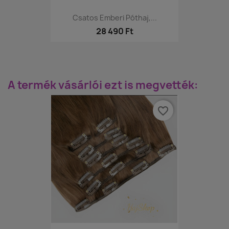
Csatos Emberi Póthaj,...
28 490 Ft
A termék vásárlói ezt is megvették:
favorite_border