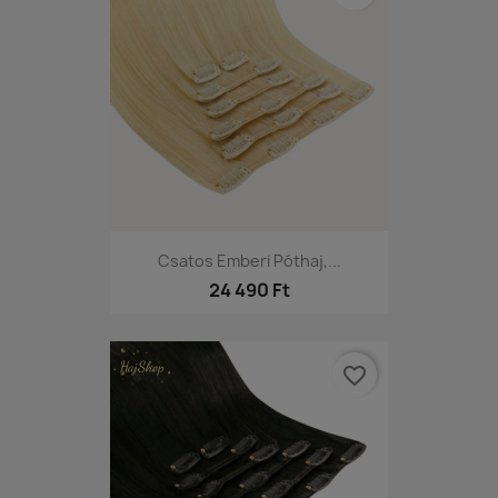
Csatos Emberi Póthaj,...
24 490 Ft
favorite_border