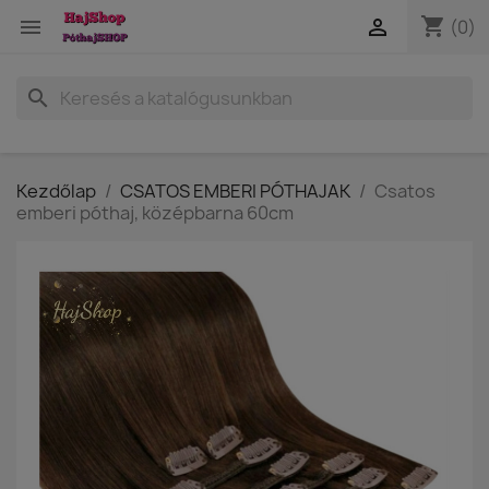
shopping_cart


(0)
search
Kezdőlap
CSATOS EMBERI PÓTHAJAK
Csatos
emberi póthaj, középbarna 60cm