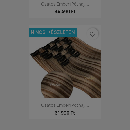
Csatos Emberi Póthaj,...
34 490 Ft
NINCS-KÉSZLETEN
favorite_border
Csatos Emberi Póthaj,...
31 990 Ft