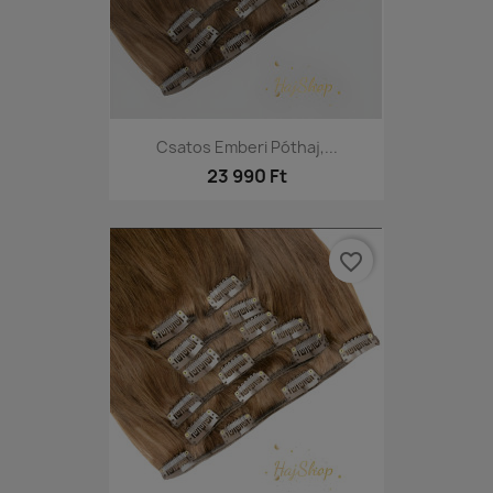
Csatos Emberi Póthaj,...
23 990 Ft
favorite_border