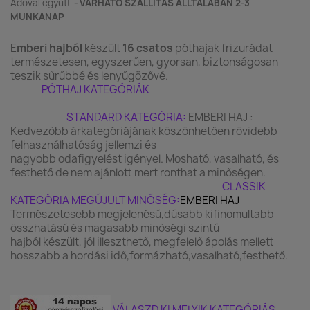
Adóval együtt
VÁRHATÓ SZÁLLÍTÁS ÁLLTALÁBAN 2-3
MUNKANAP
E
mberi hajból
készült
16 csatos
póthajak frizurádat
természetesen, egyszerűen, gyorsan, biztonságosan
teszik sűrűbbé és lenyűgözővé.
PÓTHAJ KATEGÓRIÁK
STANDARD KATEGÓRIA:
EMBERI HAJ :
Kedvezőbb árkategóriájának köszönhetően rövidebb
felhasználhatóság jellemzi és
nagyobb odafigyelést igényel. Mosható, vasalható, és
festhető de nem ajánlott mert ronthat a minőségen.
CLASSIK
KATEGÓRIA MEGÚJULT MINŐSÉG:
EMBERI HAJ
T
ermészetesebb megjelenésű,dúsabb kifinomultabb
összhatású és magasabb minőségi szintű
hajból készült, jól illeszthető, megfelelő ápolás mellett
hosszabb a hordási idő,formázható,vasalható,festhető.
VÁLASZD KI MELYIK KATEGÓRIÁS