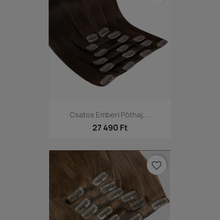
Csatos Emberi Póthaj,...
27 490 Ft
favorite_border