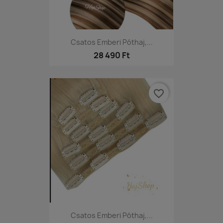
Csatos Emberi Póthaj,...
28 490 Ft
favorite_border
Csatos Emberi Póthaj,...