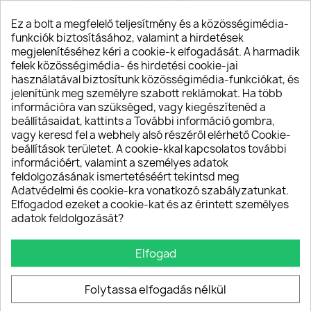
Ez a bolt a megfelelő teljesítmény és a közösségimédia-
funkciók biztosításához, valamint a hirdetések
megjelenítéséhez kéri a cookie-k elfogadását. A harmadik
felek közösségimédia- és hirdetési cookie-jai
használatával biztosítunk közösségimédia-funkciókat, és
jelenítünk meg személyre szabott reklámokat. Ha több
Csatos Emberi...
információra van szükséged, vagy kiegészítenéd a
30 990 Ft
beállításaidat, kattints a További információ gombra,
vagy keresd fel a webhely alsó részéről elérhető Cookie-
beállítások területet. A cookie-kkal kapcsolatos további
információért, valamint a személyes adatok
favorite_border
feldolgozásának ismertetéséért tekintsd meg
Adatvédelmi és cookie-kra vonatkozó szabályzatunkat.
Elfogadod ezeket a cookie-kat és az érintett személyes
adatok feldolgozását?
Elfogad
Folytassa elfogadás nélkül