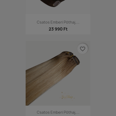
Csatos Emberi Póthaj,...
23 990 Ft
favorite_border
Csatos Emberi Póthaj,...