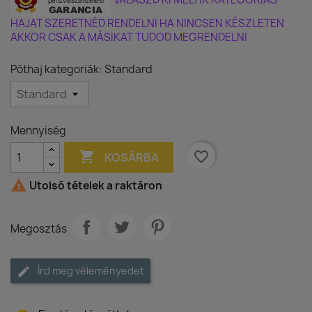
HAJAT SZERETNÉD RENDELNI HA NINCSEN KÉSZLETEN
AKKOR CSAK A MÁSIKAT TUDOD MEGRENDELNI
Póthaj kategoriák: Standard
Mennyiség

favorite_border
KOSÁRBA

Utolsó tételek a raktáron
Megosztás
Írd meg véleményedet