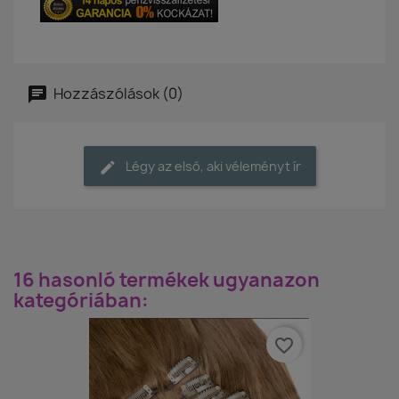
Hozzászólások (0)
Légy az első, aki véleményt ír
16 hasonló termékek ugyanazon
kategóriában:
favorite_border