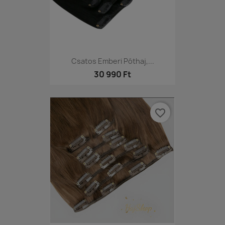
Csatos Emberi Póthaj,...
30 990 Ft
favorite_border