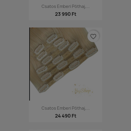
Csatos Emberi Póthaj,...
23 990 Ft
favorite_border
Csatos Emberi Póthaj,...
24 490 Ft