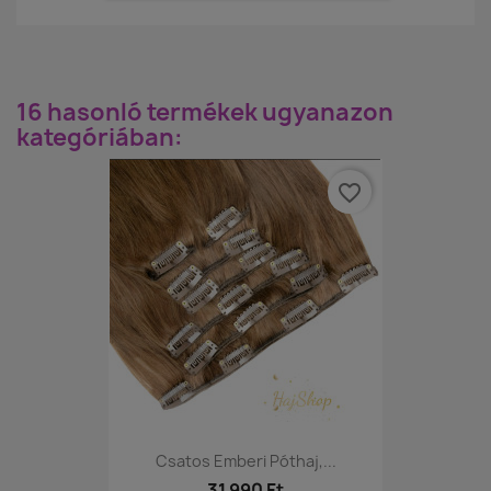
16 hasonló termékek ugyanazon
kategóriában:
favorite_border
Csatos Emberi Póthaj,...
31 990 Ft