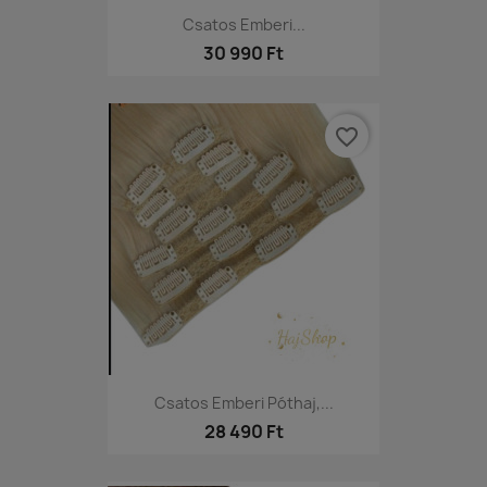
Csatos Emberi...
30 990 Ft
favorite_border
Csatos Emberi Póthaj,...
28 490 Ft