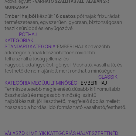
Adóval együtt
VÁRHATÓ SZÁLLÍTÁS ÁLLTALÁBAN 2-3
MUNKANAP
E
mberi hajból
készült
16 csatos
póthajak frizurádat
természetesen, egyszerűen, gyorsan, biztonságosan
teszik sűrűbbé és lenyűgözővé.
PÓTHAJ
KATEG
STANDARD KATEGÓRIA:
EMBERI HAJ:Kedvezőbb
árkategóriájának köszönhetően rövidebb
felhasználhatóság jellemzi és
nagyobb odafigyelést igényel. Mosható, vasalható, és
festhető de nem ajánlott mert ronthat a minőségen.
CLASSIK
KATEGÓRIA MEGÚJULT MINŐSÉG:
EMBERI HAJ
T
ermészetesebb megjelenésű,dúsabb kifinomultabb
összhatású és magasabb minőségi szintű
hajból készült, jól illeszthető, megfelelő ápolás mellett
hosszabb a hordási idő,formázható,vasalható,festhető.
VÁLASZD KI MELYIK KATEGÓRIÁS HAJAT SZERETNÉD