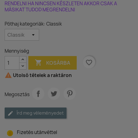
RENDELNI HA NINCSEN KÉSZLETEN AKKOR CSAK A
MÁSIKAT TUDOD MEGRENDELNI
Póthaj kategoriák: Classik
Mennyiség

favorite_border
KOSÁRBA

Utolsó tételek a raktáron
Megosztás
Írd meg véleményedet
Fizetés utánvéttel