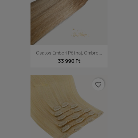
Csatos Emberi Póthaj, Ombre...
33 990 Ft
favorite_border