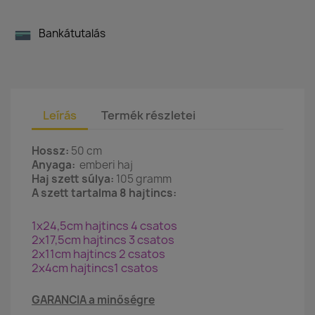
Bankátutalás
Leírás
Termék részletei
Hossz:
50 cm
Anyaga:
emberi haj
Haj szett súlya:
105 gramm
A szett tartalma 8 hajtincs:
1x24,5cm hajtincs 4 csatos
2x17,5cm hajtincs 3 csatos
2x11cm hajtincs 2 csatos
2x4cm hajtincs1 csatos
GARANCIA a minőségre