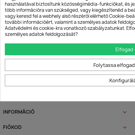
használatával biztosítunk közösségimédia-funkciókat, és j
több információra van szükséged, vagy kiegészítenéd a beál
vagy keresd fel a webhely alsó részéről elérhető Cookie-beál
Értesülsz legújabb híreinkről és
további információért, valamint a személyes adatok feldol
akcióinkról
Adatvédelmi és cookie-kra vonatkozó szabályzatunkat. Elfo
személyes adatok feldolgozását?
Elfogad
Bármikor leiratkozhatsz. Ehhez keresd meg az elérhetőségi adatainkat
a jogi nyilatkozatban.
Folytassa elfogad
Konfigurál
KATEGÓRIÁK

INFORMÁCIÓ

FIÓKOD
