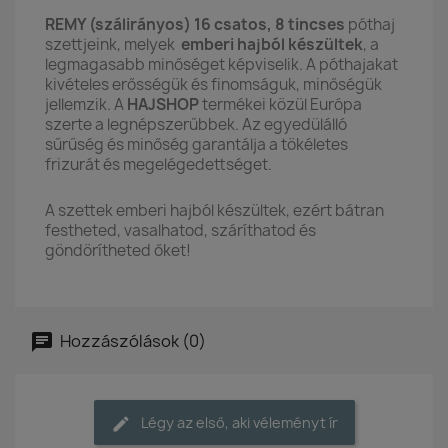
REMY (szálirányos) 16 csatos, 8 tincses
póthaj
szettjeink, melyek
emberi hajból készültek
, a
legmagasabb minőséget képviselik. A póthajakat
kivételes erősségük és finomságuk, minőségük
jellemzik. A
HAJSHOP
termékei közül Európa
szerte a legnépszerűbbek. Az egyedülálló
sűrűség és minőség garantálja a tökéletes
frizurát és megelégedettséget.
A szettek emberi hajból készültek, ezért bátran
festheted, vasalhatod, száríthatod és
göndörítheted őket!
Hozzászólások (0)
Légy az első, aki véleményt ír