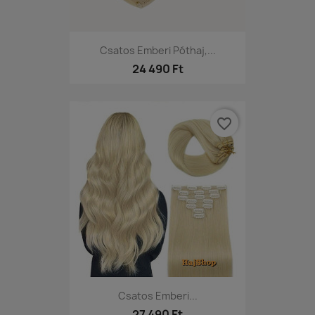
Csatos Emberi Póthaj,...
24 490 Ft
favorite_border
Csatos Emberi...
27 490 Ft